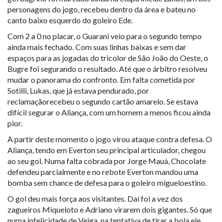
personagens do jogo, recebeu dentro da área e bateu no
canto baixo esquerdo do goleiro Ede.
Com 2 a 0 no placar, o Guarani veio para o segundo tempo
ainda mais fechado. Com suas linhas baixas e sem dar
espaços para as jogadas do tricolor de São João do Oeste, o
Bugre foi segurando o resultado. Até que o árbitro resolveu
mudar o panorama do confronto. Em falta cometida por
Sotilli, Lukas, que já estava pendurado, por
reclamaçãorecebeu o segundo cartão amarelo. Se estava
difícil segurar o Aliança, com um homem a menos ficou ainda
pior.
A partir deste momento o jogo virou ataque contra defesa. O
Aliança, tendo em Everton seu principal articulador, chegou
ao seu gol. Numa falta cobrada por Jorge Mauá, Chocolate
defendeu parcialmente e no rebote Everton mandou uma
bomba sem chance de defesa para o goleiro migueloestino.
O gol deu mais força aos visitantes. Daí foi a vez dos
zagueiros Miqueloto e Adriano virarem dois gigantes. Só que
numa infelicidade de Veiga, na tentativa de tirar a bola ele