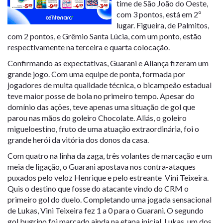
time de São João do Oeste,
com 3 pontos, está em 2º
lugar. Figueira, de Palmitos,
com 2 pontos, e Grêmio Santa Lúcia, com um ponto, estão
respectivamente na terceira e quarta colocação.
Confirmando as expectativas, Guarani e Aliança fizeram um
grande jogo. Com uma equipe de ponta, formada por
jogadores de muita qualidade técnica, o bicampeão estadual
teve maior posse de bola no primeiro tempo. Apesar do
domínio das ações, teve apenas uma situação de gol que
parou nas mãos do goleiro Chocolate. Aliás, o goleiro
migueloestino, fruto de uma atuação extraordinária, foi o
grande herói da vitória dos donos da casa.
Com quatro na linha da zaga, três volantes de marcação e um
meia de ligação, o Guarani apostava nos contra-ataques
puxados pelo veloz Henrique e pelo estreante Vini Teixeira.
Quis o destino que fosse do atacante vindo do CRM o
primeiro gol do duelo. Completando uma jogada sensacional
de Lukas, Vini Teixeira fez 1 a 0 para o Guarani. O segundo
gol bugrino foi marcado ainda na etapa inicial. Lukas, um dos