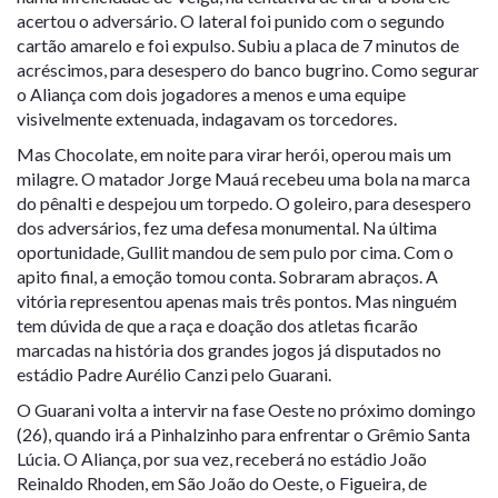
acertou o adversário. O lateral foi punido com o segundo
cartão amarelo e foi expulso. Subiu a placa de 7 minutos de
acréscimos, para desespero do banco bugrino. Como segurar
o Aliança com dois jogadores a menos e uma equipe
visivelmente extenuada, indagavam os torcedores.
Mas Chocolate, em noite para virar herói, operou mais um
milagre. O matador Jorge Mauá recebeu uma bola na marca
do pênalti e despejou um torpedo. O goleiro, para desespero
dos adversários, fez uma defesa monumental. Na última
oportunidade, Gullit mandou de sem pulo por cima. Com o
apito final, a emoção tomou conta. Sobraram abraços. A
vitória representou apenas mais três pontos. Mas ninguém
tem dúvida de que a raça e doação dos atletas ficarão
marcadas na história dos grandes jogos já disputados no
estádio Padre Aurélio Canzi pelo Guarani.
O Guarani volta a intervir na fase Oeste no próximo domingo
(26), quando irá a Pinhalzinho para enfrentar o Grêmio Santa
Lúcia. O Aliança, por sua vez, receberá no estádio João
Reinaldo Rhoden, em São João do Oeste, o Figueira, de