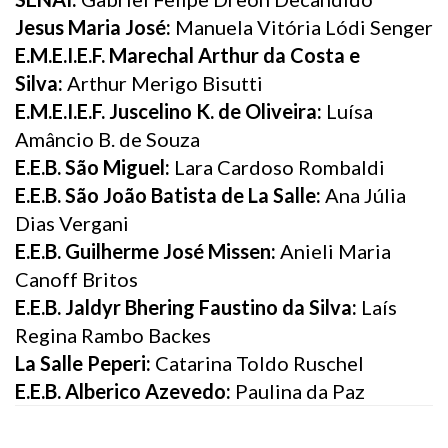
Jesus Maria José:
Manuela Vitória Lódi Senger
E.M.E.I.E.F. Marechal Arthur da Costa e
Silva:
Arthur Merigo Bisutti
E.M.E.I.E.F. Juscelino K. de Oliveira:
Luísa
Amâncio B. de Souza
E.E.B. São Miguel:
Lara Cardoso Rombaldi
E.E.B. São João Batista de La Salle:
Ana Júlia
Dias Vergani
E.E.B. Guilherme José Missen:
Anieli Maria
Canoff Britos
E.E.B. Jaldyr Bhering Faustino da Silva:
Laís
Regina Rambo Backes
La Salle Peperi:
Catarina Toldo Ruschel
E.E.B. Alberico Azevedo:
Paulina da Paz