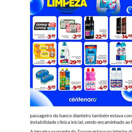
passageiro do banco dianteiro também estava consc
instabilidade clínica inicial, sendo encaminhado ao
A terceira ocupante do Tucson estava no interior d