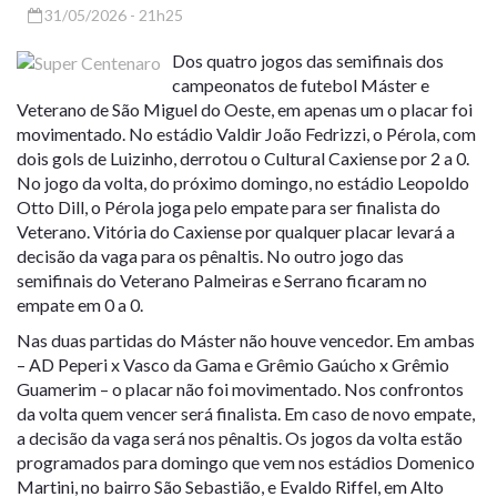
31/05/2026 - 21h25
Dos quatro jogos das semifinais dos
campeonatos de futebol Máster e
Veterano de São Miguel do Oeste, em apenas um o placar foi
movimentado. No estádio Valdir João Fedrizzi, o Pérola, com
dois gols de Luizinho, derrotou o Cultural Caxiense por 2 a 0.
No jogo da volta, do próximo domingo, no estádio Leopoldo
Otto Dill, o Pérola joga pelo empate para ser finalista do
Veterano. Vitória do Caxiense por qualquer placar levará a
decisão da vaga para os pênaltis. No outro jogo das
semifinais do Veterano Palmeiras e Serrano ficaram no
empate em 0 a 0.
Nas duas partidas do Máster não houve vencedor. Em ambas
– AD Peperi x Vasco da Gama e Grêmio Gaúcho x Grêmio
Guamerim – o placar não foi movimentado. Nos confrontos
da volta quem vencer será finalista. Em caso de novo empate,
a decisão da vaga será nos pênaltis. Os jogos da volta estão
programados para domingo que vem nos estádios Domenico
Martini, no bairro São Sebastião, e Evaldo Riffel, em Alto