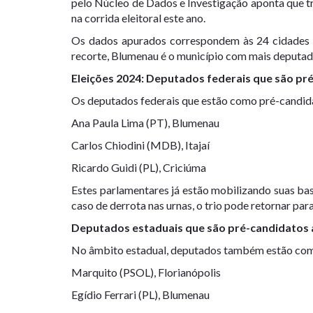
pelo Núcleo de Dados e Investigação aponta que t
na corrida eleitoral este ano.
Os dados apurados correspondem às 24 cidades 
recorte, Blumenau é o município com mais deputado
Eleições 2024: Deputados federais que são pr
Os deputados federais que estão como pré-candida
Ana Paula Lima (PT), Blumenau
Carlos Chiodini (MDB), Itajaí
Ricardo Guidi (PL), Criciúma
Estes parlamentares já estão mobilizando suas ba
caso de derrota nas urnas, o trio pode retornar par
Deputados estaduais que são pré-candidatos 
No âmbito estadual, deputados também estão com 
Marquito (PSOL), Florianópolis
Egídio Ferrari (PL), Blumenau