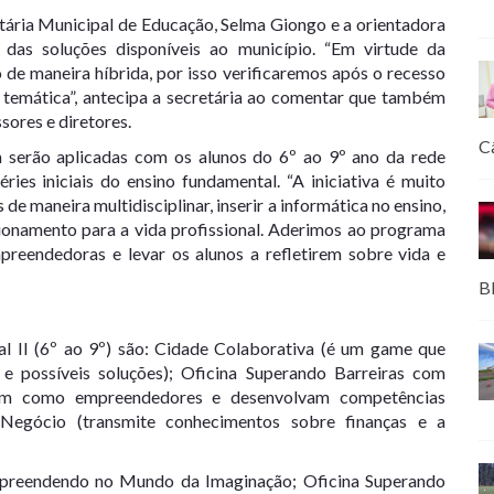
etária Municipal de Educação, Selma Giongo e a orientadora
das soluções disponíveis ao município. “Em virtude da
de maneira híbrida, por isso verificaremos após o recesso
a temática”, antecipa a secretária ao comentar que também
sores e diretores.
C
 serão aplicadas com os alunos do 6º ao 9º ano da rede
ries iniciais do ensino fundamental. “A iniciativa é muito
de maneira multidisciplinar, inserir a informática no ensino,
cionamento para a vida profissional. Aderimos ao programa
reendedoras e levar os alunos a refletirem sobre vida e
B
al II (6º ao 9º) são: Cidade Colaborativa (é um game que
 possíveis soluções); Oficina Superando Barreiras com
eçam como empreendedores e desenvolvam competências
Negócio (transmite conhecimentos sobre finanças e a
Empreendendo no Mundo da Imaginação; Oficina Superando