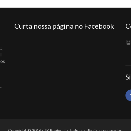
Curta nossa página no Facebook
C
C,
l
nos
S
-
Copyright © 2016 - JR Regional - Todos os direitos reservados.