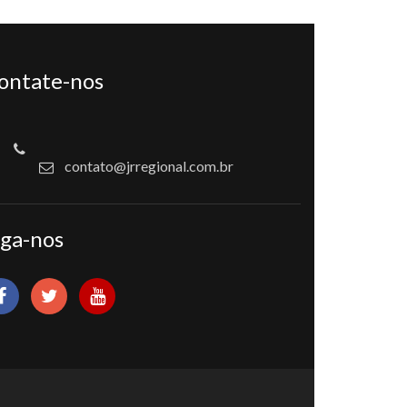
ontate-nos
contato@jrregional.com.br
iga-nos