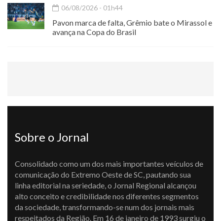
06/08/2026 - 01h44
Pavon marca de falta, Grêmio bate o Mirassol e
avança na Copa do Brasil
Sobre o Jornal
Consolidado como um dos mais importantes veículos de
comunicação do Extremo Oeste de SC, pautando sua
linha editorial na seriedade, o Jornal Regional alcançou
alto conceito e credibilidade nos diferentes segmentos
da sociedade, transformando-se num dos jornais mais
respeitados da Região. Em 16 de janeiro de 1993 surgiu o