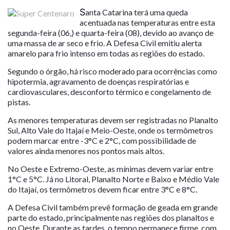
S
anta Catarina terá uma queda
acentuada nas temperaturas entre esta
segunda-feira (06,) e quarta-feira (08), devido ao avanço de
uma massa de ar seco e frio. A Defesa Civil emitiu alerta
amarelo para frio intenso em todas as regiões do estado.
Segundo o órgão, há risco moderado para ocorrências como
hipotermia, agravamento de doenças respiratórias e
cardiovasculares, desconforto térmico e congelamento de
pistas.
As menores temperaturas devem ser registradas no Planalto
Sul, Alto Vale do Itajaí e Meio-Oeste, onde os termômetros
podem marcar entre -3°C e 2°C, com possibilidade de
valores ainda menores nos pontos mais altos.
No Oeste e Extremo-Oeste, as mínimas devem variar entre
1°C e 5°C. Já no Litoral, Planalto Norte e Baixo e Médio Vale
do Itajaí, os termômetros devem ficar entre 3°C e 8°C.
A Defesa Civil também prevê formação de geada em grande
parte do estado, principalmente nas regiões dos planaltos e
no Oeste. Durante as tardes, o tempo permanece firme, com