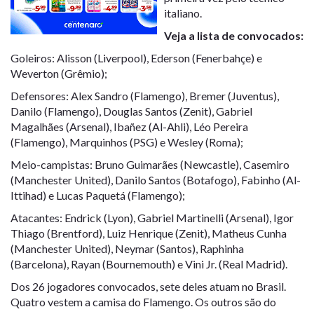
italiano.
Veja a lista de convocados:
Goleiros: Alisson (Liverpool), Ederson (Fenerbahçe) e
Weverton (Grêmio);
Defensores: Alex Sandro (Flamengo), Bremer (Juventus),
Danilo (Flamengo), Douglas Santos (Zenit), Gabriel
Magalhães (Arsenal), Ibañez (Al-Ahli), Léo Pereira
(Flamengo), Marquinhos (PSG) e Wesley (Roma);
Meio-campistas: Bruno Guimarães (Newcastle), Casemiro
(Manchester United), Danilo Santos (Botafogo), Fabinho (Al-
Ittihad) e Lucas Paquetá (Flamengo);
Atacantes: Endrick (Lyon), Gabriel Martinelli (Arsenal), Igor
Thiago (Brentford), Luiz Henrique (Zenit), Matheus Cunha
(Manchester United), Neymar (Santos), Raphinha
(Barcelona), Rayan (Bournemouth) e Vini Jr. (Real Madrid).
Dos 26 jogadores convocados, sete deles atuam no Brasil.
Quatro vestem a camisa do Flamengo. Os outros são do