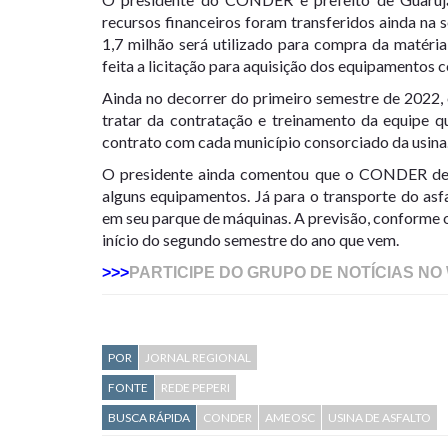
recursos financeiros foram transferidos ainda na
1,7 milhão será utilizado para compra da matéria
feita a licitação para aquisição dos equipamentos
Ainda no decorrer do primeiro semestre de 2022
tratar da contratação e treinamento da equipe q
contrato com cada município consorciado da usina
O presidente ainda comentou que o CONDER deve
alguns equipamentos. Já para o transporte do asfa
em seu parque de máquinas. A previsão, conforme 
início do segundo semestre do ano que vem.
>>>
PARTICIPE DO GRUPO DE NOTÍCIAS NO
POR
JORNAL REGIONAL
FONTE
REDE PEPERI
BUSCA RÁPIDA
CONDER
AMEOSC
USINA DE ASFALTO