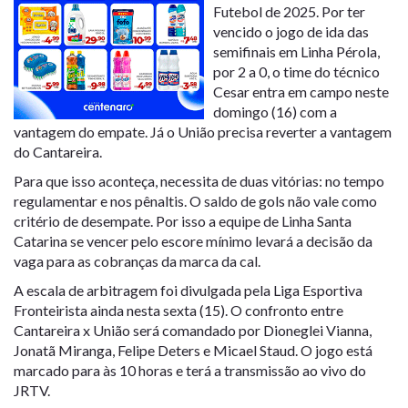
Futebol de 2025. Por ter
vencido o jogo de ida das
semifinais em Linha Pérola,
por 2 a 0, o time do técnico
Cesar entra em campo neste
domingo (16) com a
vantagem do empate. Já o União precisa reverter a vantagem
do Cantareira.
Para que isso aconteça, necessita de duas vitórias: no tempo
regulamentar e nos pênaltis. O saldo de gols não vale como
critério de desempate. Por isso a equipe de Linha Santa
Catarina se vencer pelo escore mínimo levará a decisão da
vaga para as cobranças da marca da cal.
A escala de arbitragem foi divulgada pela Liga Esportiva
Fronteirista ainda nesta sexta (15). O confronto entre
Cantareira x União será comandado por Dioneglei Vianna,
Jonatã Miranga, Felipe Deters e Micael Staud. O jogo está
marcado para às 10 horas e terá a transmissão ao vivo do
JRTV.