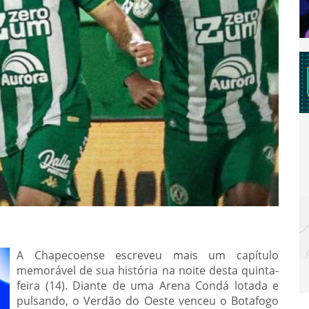
A Chapecoense escreveu mais um capítulo
memorável de sua história na noite desta quinta-
feira (14). Diante de uma Arena Condá lotada e
pulsando, o Verdão do Oeste venceu o Botafogo