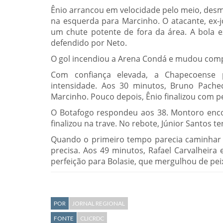
Ênio arrancou em velocidade pelo meio, des
na esquerda para Marcinho. O atacante, ex-j
um chute potente de fora da área. A bola e
defendido por Neto.
O gol incendiou a Arena Condá e mudou com
Com confiança elevada, a Chapecoense 
intensidade. Aos 30 minutos, Bruno Pach
Marcinho. Pouco depois, Ênio finalizou com pe
O Botafogo respondeu aos 38. Montoro enco
finalizou na trave. No rebote, Júnior Santos 
Quando o primeiro tempo parecia caminhar 
precisa. Aos 49 minutos, Rafael Carvalheira 
perfeição para Bolasie, que mergulhou de peix
POR
JORNAL REGIONAL
FONTE
CLICRDC