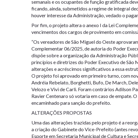
semanais e os ocupantes de função gratificada dev
ficando, ainda, submetidos a regime de integral 
houver interesse da Administração, vedado o paga
Por fim, o projeto altera o anexo I da Lei Complem
vencimentos dos cargos de provimento em comiss
“Os vereadores de São Miguel do Oeste aprovaram e
Complementar 06/2025, de autoria do Poder Execut
dispõe sobre a organização da Administração Públi
princípios e diretrizes do Poder Executivo de São
alterações e acréscimos significativos a essa estrut
O projeto foi aprovado em primeiro turno, com nove
Andréia Rebelato, Borghetti, Bufo, De March, Dele
Velozo e Vivi de Carli. Foram contrários Adilson Pa
Ravier Centenaro só votaria em caso de empate. O 
encaminhado para sanção do prefeito.
ALTERAÇÕES PROPOSTAS
Uma das alterações trazidas pelo projeto é a reorg
a criação do Gabinete do Vice-Prefeito (antes re
Esporte em Secretaria Municipal de Cultura e Secr