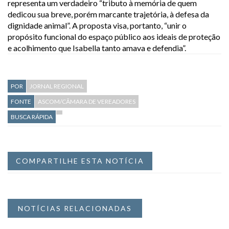
representa um verdadeiro “tributo à memória de quem
dedicou sua breve, porém marcante trajetória, à defesa da
dignidade animal”. A proposta visa, portanto, “unir o
propósito funcional do espaço público aos ideais de proteção
e acolhimento que Isabella tanto amava e defendia”.
POR
JORNAL REGIONAL
FONTE
ASCOM/CÂMARA DE VEREADORES
BUSCA RÁPIDA
COMPARTILHE ESTA NOTÍCIA
NOTÍCIAS RELACIONADAS