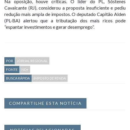
Na oposição, houve críticas. O líder do PL, Sóstenes
Cavalcante (RJ), considerou a proposta insuficiente e pediu
redução mais ampla de impostos. O deputado Capitão Alden
(PL-BA) alertou que a tributação dos mais ricos pode
“espantar investimentos e gerar desemprego”.
POR
JORNAL REGIONAL
FONTE
ND+
BUSCA RÁPIDA
IMPOSTO DE RENDA
COMPARTILHE ESTA NOTÍCIA