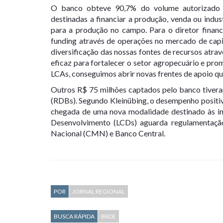
O banco obteve 90,7% do volume autorizado a
destinadas a financiar a produção, venda ou indu
para a produção no campo. Para o diretor financ
funding através de operações no mercado de capit
diversificação das nossas fontes de recursos atr
eficaz para fortalecer o setor agropecuário e pr
LCAs, conseguimos abrir novas frentes de apoio q
Outros R$ 75 milhões captados pelo banco tiver
(RDBs). Segundo Kleinübing, o desempenho positiv
chegada de uma nova modalidade destinado às ins
Desenvolvimento (LCDs) aguarda regulamentação
Nacional (CMN) e Banco Central.
POR
JORNAL REGIONAL
BUSCA RÁPIDA
BRDE