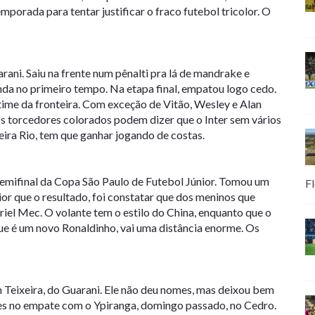
porada para tentar justificar o fraco futebol tricolor. O
rani. Saiu na frente num pênalti pra lá de mandrake e
nda no primeiro tempo. Na etapa final, empatou logo cedo.
time da fronteira. Com exceção de Vitão, Wesley e Alan
s torcedores colorados podem dizer que o Inter sem vários
eira Rio, tem que ganhar jogando de costas.
 semifinal da Copa São Paulo de Futebol Júnior. Tomou um
Fl
ior que o resultado, foi constatar que dos meninos que
iel Mec. O volante tem o estilo do China, enquanto que o
que é um novo Ronaldinho, vai uma distância enorme. Os
 Teixeira, do Guarani. Ele não deu nomes, mas deixou bem
res no empate com o Ypiranga, domingo passado, no Cedro.