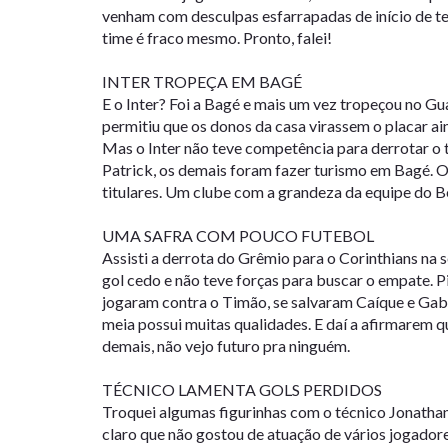
venham com desculpas esfarrapadas de início de tem
time é fraco mesmo. Pronto, falei!
INTER TROPEÇA EM BAGÉ
E o Inter? Foi a Bagé e mais um vez tropeçou no Gua
permitiu que os donos da casa virassem o placar ai
Mas o Inter não teve competência para derrotar o 
Patrick, os demais foram fazer turismo em Bagé. O
titulares. Um clube com a grandeza da equipe do B
UMA SAFRA COM POUCO FUTEBOL
Assisti a derrota do Grêmio para o Corinthians na
gol cedo e não teve forças para buscar o empate. P
jogaram contra o Timão, se salvaram Caíque e Gabr
meia possui muitas qualidades. E daí a afirmarem 
demais, não vejo futuro pra ninguém.
TÉCNICO LAMENTA GOLS PERDIDOS
Troquei algumas figurinhas com o técnico Jonathan
claro que não gostou de atuação de vários jogado