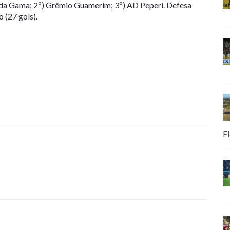
co da Gama; 2º) Grêmio Guamerim; 3º) AD Peperi. Defesa
 (27 gols).
Fl