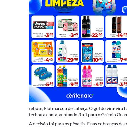
rebote, Elói marcou de cabeça. O gol do vira-vira 
fechou a conta, anotando 3 a 1 para o Grêmio Gua
A decisão foi para os pênaltis. E nas cobranças da