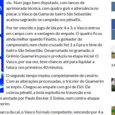
viu. Num jogo bem disputado, com lances de
aprimorada técnica, com quatro gols e alternância no
placar, o Vasco da Gama do bairro São Sebastião
acabou sagrando-se campeão nos pênaltis.
Por ter vencido o jogo de ida por 4 a 3, o Vasco entrou
em campo com a vantagem do empate. O quadro ficou
ainda melhor quando Finatto, o goleador do
campeonato, num chute cruzado fez 1 a 0 pra o time do
bairro São Sebastião. Desarrumado no gramado, o
Grêmio Guamerim pouco produziu na etapa inicial. O
Vasco, por sua vez, teve chances até para liquidar a
M
fatura nos primeiros 40 minutos.
O segundo tempo mudou completamente de cenário.
Com as alterações processadas, o tricolor do Guamerim
se impôs. Chegou ao empate com gol de Elói. Ele
cobrou pênalti, a bola explodiu no travessão e no
foi anotado por Paulo Becker. E Enéias, num contra-ataque
merim.
 marca da cal, o Vasco foi mais competente, vencendo por 4 a