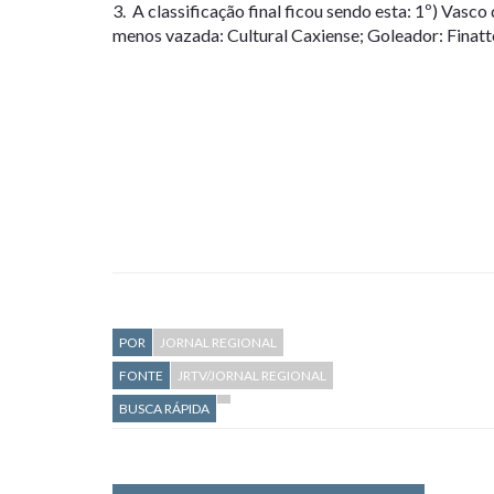
3. A classificação final ficou sendo esta: 1º) Vas
menos vazada: Cultural Caxiense; Goleador: Finatto
POR
JORNAL REGIONAL
FONTE
JRTV/JORNAL REGIONAL
BUSCA RÁPIDA