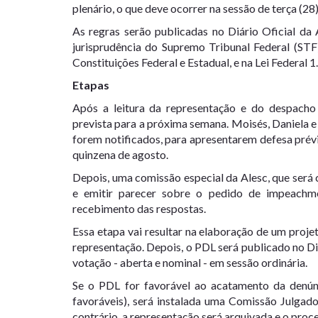
plenário, o que deve ocorrer na sessão de terça (28
As regras serão publicadas no Diário Oficial da
jurisprudência do Supremo Tribunal Federal (STF
Constituições Federal e Estadual, e na Lei Federa
Etapas
Após a leitura da representação e do despacho
prevista para a próxima semana.
Moisés, Daniela e
forem notificados,
para apresentarem defesa prév
quinzena de agosto.
Depois, uma comissão especial da Alesc, que será
e emitir parecer sobre o pedido
de impeachmen
recebimento das respostas.
Essa etapa vai resultar na
elaboração de um projet
representação
. Depois,
o PDL será publicado no Diá
votação - aberta e nominal - em sessão ordinária
.
Se o PDL for favorável ao acatamento da denún
favoráveis), será instalada uma Comissão Julgado
contrário, a representação será arquivada
e o proce