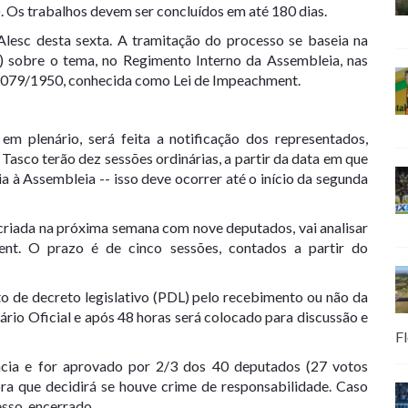
). Os trabalhos devem ser concluídos em até 180 dias.
 Alesc desta sexta. A tramitação do processo se baseia na
) sobre o tema, no Regimento Interno da Assembleia, nas
l 1.079/1950, conhecida como Lei de Impeachment.
 em plenário,
será feita a notificação dos representados
,
 Tasco terão dez sessões ordinárias
, a partir da data em que
ia à Assembleia
-- isso deve ocorrer até o início da segunda
 criada na próxima semana com nove deputados, vai analisar
t. O prazo é de cinco sessões, contados a partir do
o de decreto legislativo (PDL) pelo recebimento ou não da
rio Oficial e após 48 horas será colocado para discussão e
Fl
cia e for aprovado por 2/3 dos 40 deputados (27 votos
ra que decidirá se houve crime
de responsabilidade.
Caso
sso, encerrado.