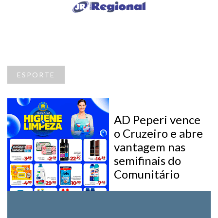
ESPORTE
AD Peperi vence
o Cruzeiro e abre
vantagem nas
semifinais do
Comunitário