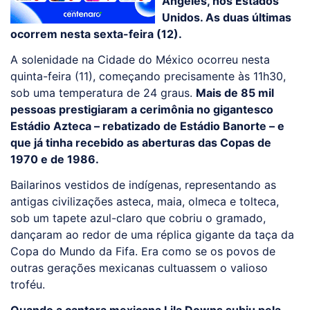
Angeles, nos Estados
Unidos. As duas últimas
ocorrem nesta sexta-feira (12).
A solenidade na Cidade do México ocorreu nesta
quinta-feira (11), começando precisamente às 11h30,
sob uma temperatura de 24 graus.
Mais de 85 mil
pessoas prestigiaram a cerimônia no gigantesco
Estádio Azteca – rebatizado de Estádio Banorte – e
que já tinha recebido as aberturas das Copas de
1970 e de 1986.
Bailarinos vestidos de indígenas, representando as
antigas civilizações asteca, maia, olmeca e tolteca,
sob um tapete azul-claro que cobriu o gramado,
dançaram ao redor de uma réplica gigante da taça da
Copa do Mundo da Fifa. Era como se os povos de
outras gerações mexicanas cultuassem o valioso
troféu.
Quando a cantora mexicana Lila Downs subiu pela