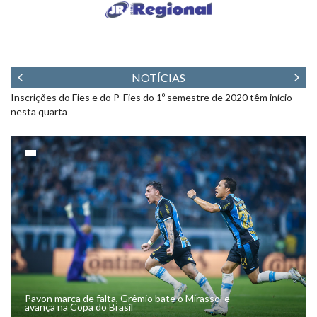
NOTÍCIAS
Hepatites B e C podem representar riscos na gravidez
De
de
Pavon marca de falta, Grêmio bate o Mirassol e
avança na Copa do Brasil
by