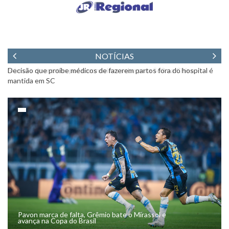
NOTÍCIAS
Número de mortos por coronavírus sobe para 563 na China
PF
cr
Pavon marca de falta, Grêmio bate o Mirassol e
avança na Copa do Brasil
by