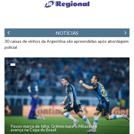
NOTÍCIAS
em
Vacinação contra o sarampo em São Miguel do Oeste inicia na
Ex
segunda (10)
ja
Pavon marca de falta, Grêmio bate o Mirassol e
avança na Copa do Brasil