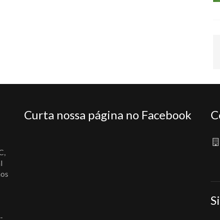
Curta nossa página no Facebook
C
C,
l
nos
S
-