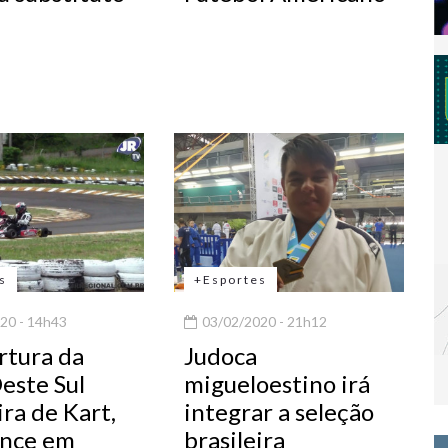
s
+Esportes
20 - 14h43
03/02/2020 - 21h12
rtura da
Judoca
este Sul
migueloestino irá
ira de Kart,
integrar a seleção
ence em
brasileira