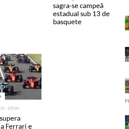
sagra-se campeã
estadual sub 13 de
basquete
s
Fl
19 - 07h35
 supera
a Ferrari e