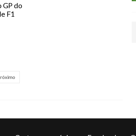
o GP do
de F1
róximo