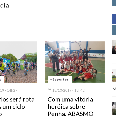
dia
s
+Esportes
M
19 - 14h27
13/10/2019 - 18h42
los será rota
Com uma vitória
 um ciclo
heróica sobre
o
Penha, ABASMO