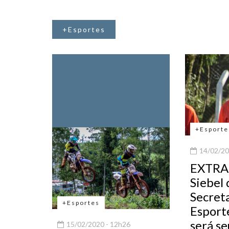
+Esportes
+Esporte
14/02/20
EXTRA!
Siebel 
Secret
+Esportes
Esport
será se
15/02/2020 - 12h26