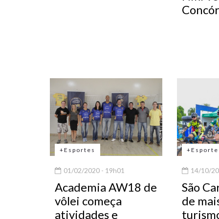
Concór
+Esportes
+Esporte
01/02/2020 - 19h01
14/10/20
Academia AW18 de
São Car
vôlei começa
de mais
atividades e
turism