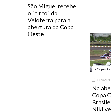
São Miguel recebe
o "circo" do
Veloterra para a
abertura da Copa
Oeste
+Esporte
11/02/20
Na abe
Copa O
Brasile
Niki v