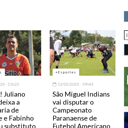
s
+Esportes
20 - 11h22
12/02/2020 - 19h43
 Juliano
São Miguel Indians
deixa a
vai disputar o
aria de
Campeonato
e e Fabinho
Paranaense de
u substituto
Futebol Americano